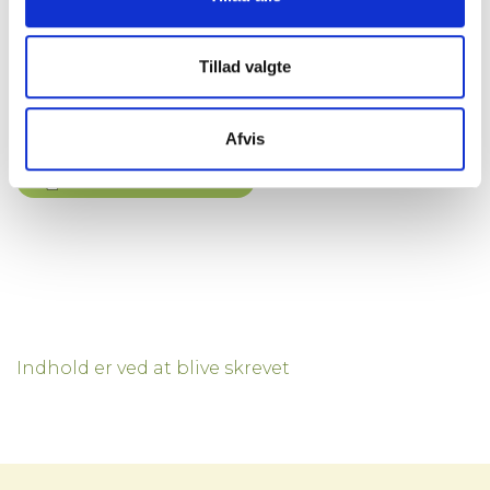
Areal
44.4 m²
Husleje
-
Tillad valgte
Status
Udlejet
Afvis
Print reference ark
Indhold er ved at blive skrevet