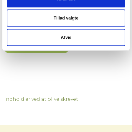
Areal
16.4 m²
Husleje
-
Tillad valgte
Status
Udlejet
Afvis
Print reference ark
Indhold er ved at blive skrevet