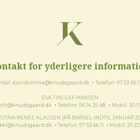
ntakt for yderligere informat
Mail:
ejendomme@knudsgaard.dk
Telefon:
97 53 66 1
EVA TINGLEF HANSEN
eth@knudsgaard.dk
Telefon:
96 14 25 68
Mobil:
30 9
ISTINA RENÉE KLAUSEN (PÅ BARSEL INDTIL JANUAR 20
kkl@knudsgaard.dk
Telefon:
97 53 66 11
Mobil:
29 22