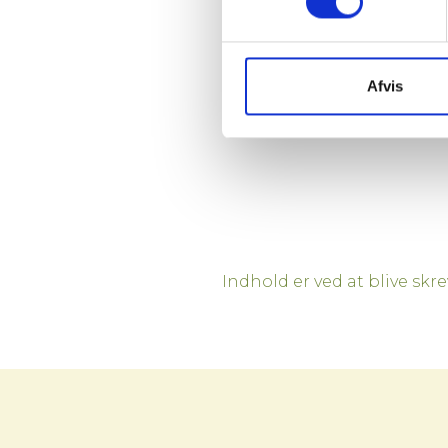
Afvis
Indhold er ved at blive skre