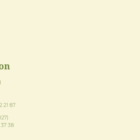
ion
1
2 21 87
27)
 37 38