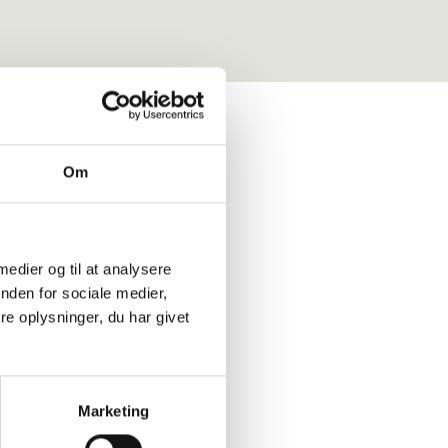
Om
16.4 m²
 medier og til at analysere
-
nden for sociale medier,
Udlejet
e oplysninger, du har givet
erence ark
Marketing