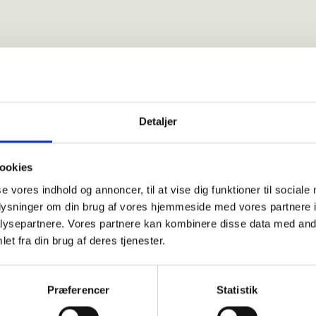
Detaljer
FAKTA
ookies
Areal
se vores indhold og annoncer, til at vise dig funktioner til sociale
Husleje
oplysninger om din brug af vores hjemmeside med vores partnere i
Status
ysepartnere. Vores partnere kan kombinere disse data med andr
et fra din brug af deres tjenester.
Print ref
Præferencer
Statistik