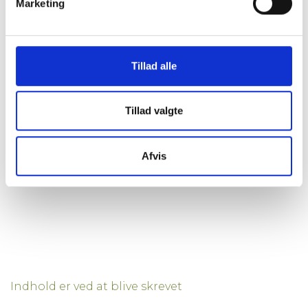
Marketing
FAKTA
Tillad alle
Areal
62 m²
Husleje
-
Status
Udlejet
Tillad valgte
Afvis
Print reference ark
Indhold er ved at blive skrevet