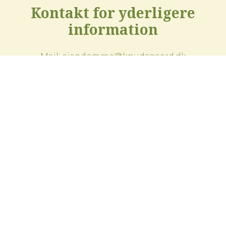
Kontakt for yderligere
information
Mail:
ejendomme@knudsgaard.dk
Telefon:
97 53 66 11
EVA TINGLEF HANSEN
Mail:
eth@knudsgaard.dk
Telefon:
96 14 25 68
Mobil:
30 92 21 87
KRISTINA RENÉE KLAUSEN (PÅ BARSEL INDTIL
JANUAR 2027)
Mail:
kkl@knudsgaard.dk
Telefon:
97 53 66 11
Mobil:
29 22 37 38
Kontakt vores viceværter