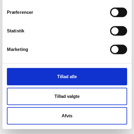
Præferencer
FAKTA
Statistik
Areal
104 m²
Husleje
5.000 kr.
Marketing
Status
Ledig
Ledig fra
Nu
Tillad alle
Print reference ark
Tillad valgte
Afvis