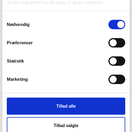
de har indsamlet fra din brug af deres tjenester.
Samtykkevalg
Nødvendig
Præferencer
Statistik
Marketing
FAKTA
Areal
75 m²
Tillad alle
Værelser
3
Husleje
-
Tillad valgte
Status
Udlejet