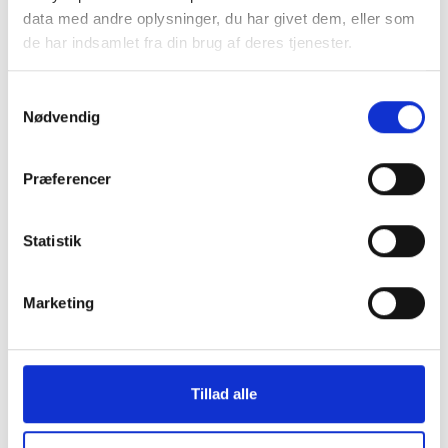
data med andre oplysninger, du har givet dem, eller som
de har indsamlet fra din brug af deres tjenester.
Samtykkevalg
Nødvendig
Præferencer
Statistik
Marketing
FAKTA
Areal
105 m²
Tillad alle
Værelser
4
Husleje
-