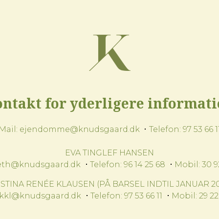
ntakt for yderligere informat
Mail:
ejendomme@knudsgaard.dk
Telefon:
97 53 66 1
EVA TINGLEF HANSEN
eth@knudsgaard.dk
Telefon:
96 14 25 68
Mobil:
30 9
ISTINA RENÉE KLAUSEN (PÅ BARSEL INDTIL JANUAR 20
kkl@knudsgaard.dk
Telefon:
97 53 66 11
Mobil:
29 22