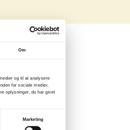
Om
76 m²
 medier og til at analysere
3
nden for sociale medier,
-
e oplysninger, du har givet
Udlejet
Marketing
erence ark