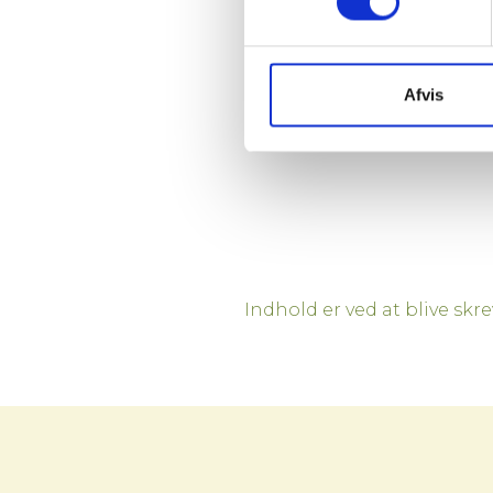
Afvis
Indhold er ved at blive skre