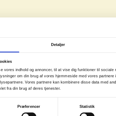
Detaljer
FAKTA
ookies
Areal
se vores indhold og annoncer, til at vise dig funktioner til sociale
Værelser
oplysninger om din brug af vores hjemmeside med vores partnere i
Husleje
ysepartnere. Vores partnere kan kombinere disse data med andr
Status
et fra din brug af deres tjenester.
Præferencer
Statistik
Print ref