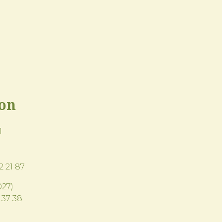
ion
1
2 21 87
27)
 37 38