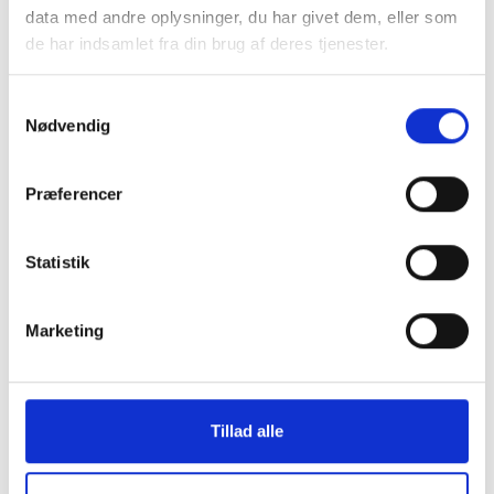
data med andre oplysninger, du har givet dem, eller som
de har indsamlet fra din brug af deres tjenester.
Samtykkevalg
Nødvendig
Præferencer
Statistik
FAKTA
Areal
111.7 m²
Marketing
Værelser
4
Husleje
-
Status
Udlejet
Tillad alle