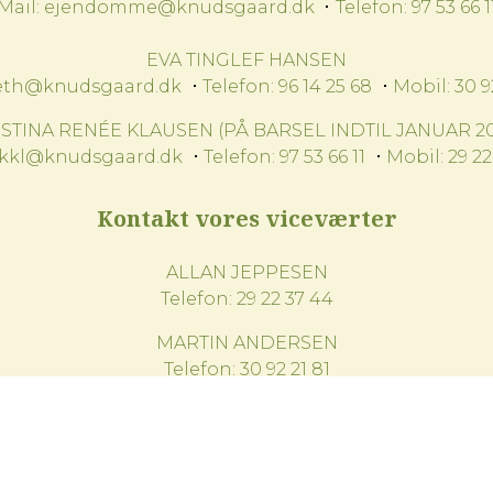
Mail:
ejendomme@knudsgaard.dk
Telefon:
97 53 66 1
EVA TINGLEF HANSEN
eth@knudsgaard.dk
Telefon:
96 14 25 68
Mobil:
30 9
ISTINA RENÉE KLAUSEN (PÅ BARSEL INDTIL JANUAR 20
kkl@knudsgaard.dk
Telefon:
97 53 66 11
Mobil:
29 22
Kontakt vores viceværter
ALLAN JEPPESEN
Telefon:
29 22 37 44
MARTIN ANDERSEN
Telefon:
30 92 21 81