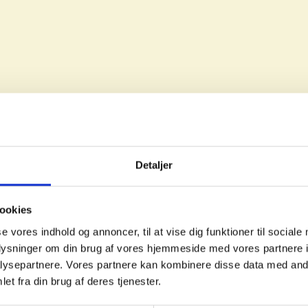
Detaljer
FAKTA
ookies
Areal
se vores indhold og annoncer, til at vise dig funktioner til sociale
Værelser
oplysninger om din brug af vores hjemmeside med vores partnere i
Husleje
ysepartnere. Vores partnere kan kombinere disse data med andr
Status
et fra din brug af deres tjenester.