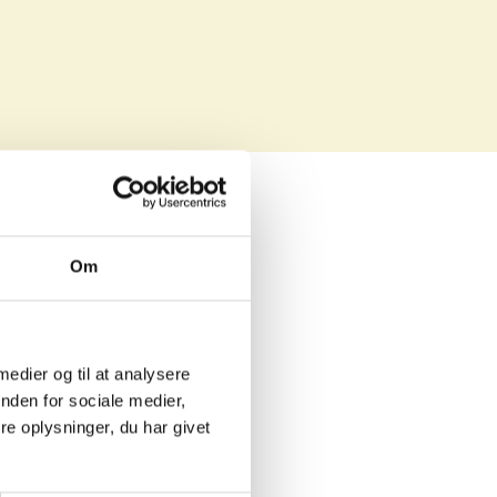
Om
128 m²
 medier og til at analysere
4
nden for sociale medier,
-
e oplysninger, du har givet
Udlejet