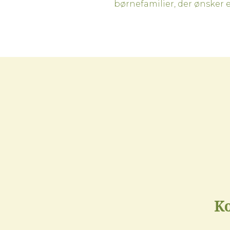
børnefamilier, der ønsker
Ko