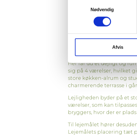
Samtykkevalg
Nødvendig
Afvis
Her får du et dejligt og ru
sig på 4 værelser, hvilket g
store køkken-alrum og stue
charmerende terrasse i går
Lejligheden byder på et st
værelser, som kan tilpasse
bryggers, hvor der er plad
Til lejemålet hører desude
Lejemålets placering tæt på