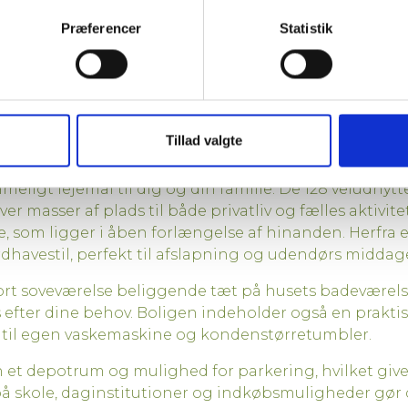
Præferencer
Statistik
Print ref
Tillad valgte
mmeligt lejemål til dig og din familie. De 128 veludnyt
iver masser af plads til både privatliv og fælles aktivite
, som ligger i åben forlængelse af hinanden. Herfra e
dhavestil, perfekt til afslapning og udendørs middag
ort soveværelse beliggende tæt på husets badeværelse
s efter dine behov. Boligen indeholder også en praktis
s til egen vaskemaskine og kondenstørretumbler.
n et depotrum og mulighed for parkering, hvilket gi
 skole, daginstitutioner og indkøbsmuligheder gør det 