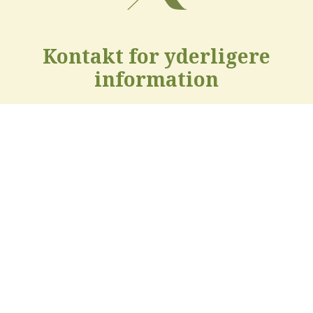
Kontakt for yderligere
information
Mail:
ejendomme@knudsgaard.dk
Telefon:
97 53 66 11
EVA TINGLEF HANSEN
Mail:
eth@knudsgaard.dk
Telefon:
96 14 25 68
Mobil:
30 92 21 87
KRISTINA RENÉE KLAUSEN (PÅ BARSEL INDTIL
JANUAR 2027)
Mail:
kkl@knudsgaard.dk
Telefon:
97 53 66 11
Mobil:
29 22 37 38