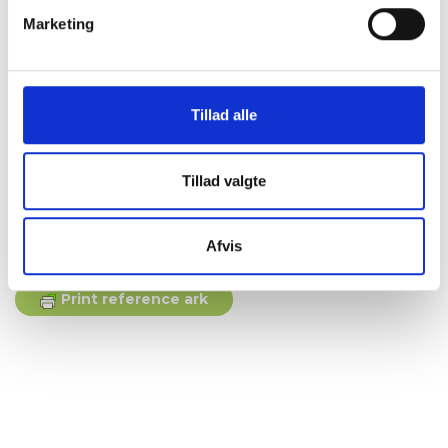
Marketing
FAKTA
Tillad alle
Areal
75 m²
Værelser
3
Tillad valgte
Husleje
-
Status
Udlejet
Afvis
Print reference ark