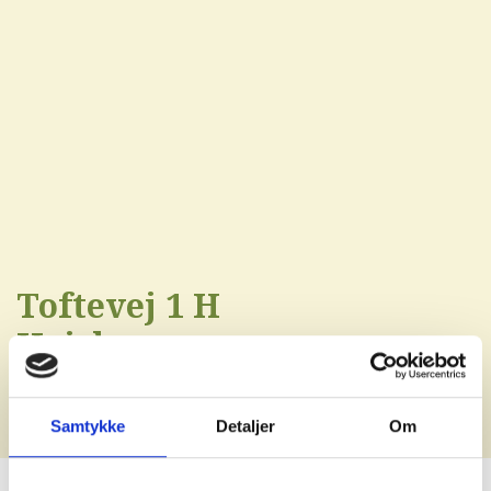
Toftevej 1 H
Højslev
Samtykke
Detaljer
Om